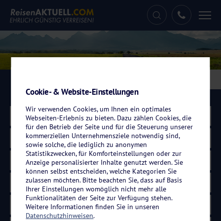
Tog
nav
Eigenanreisen
Kreuzfahrten
Flugreisen
Cookie- & Website-Einstellungen
Wir verwenden Cookies, um Ihnen ein optimales
Land wählen
Webseiten-Erlebnis zu bieten. Dazu zählen Cookies, die
für den Betrieb der Seite und für die Steuerung unserer
kommerziellen Unternehmensziele notwendig sind,
Region wählen
sowie solche, die lediglich zu anonymen
Statistikzwecken, für Komforteinstellungen oder zur
Zeitraum wählen
Anzeige personalisierter Inhalte genutzt werden. Sie
können selbst entscheiden, welche Kategorien Sie
zulassen möchten. Bitte beachten Sie, dass auf Basis
Dauer wählen
Ihrer Einstellungen womöglich nicht mehr alle
Funktionalitäten der Seite zur Verfügung stehen.
Weitere Informationen finden Sie in unseren
Datenschutzhinweisen
.