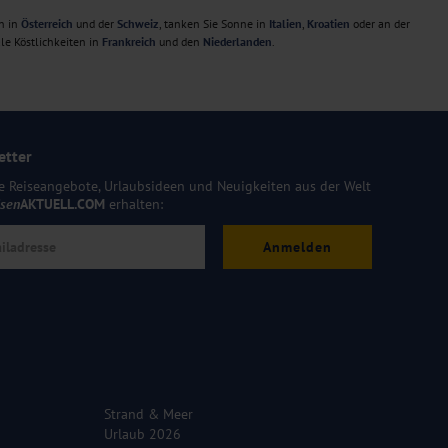
n in
Österreich
und der
Schweiz
, tanken Sie Sonne in
Italien
,
Kroatien
oder an der
le Köstlichkeiten in
Frankreich
und den
Niederlanden
.
etter
e Reiseangebote, Urlaubsideen und Neuigkeiten aus der Welt
isen
AKTUELL.COM
erhalten:
Anmelden
Strand & Meer
Urlaub 2026