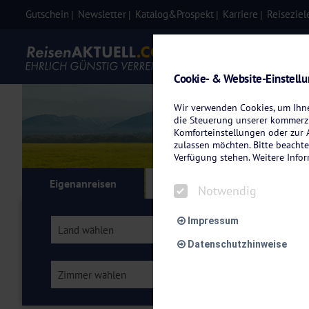
Gutschein
Newsletter
Katalog&Prospekt
Karriere
Reiseziel
Eigenanre
Cookie- & Website-Einstell
Wir verwenden Cookies, um Ihnen
die Steuerung unserer kommerzi
Komforteinstellungen oder zur A
zulassen möchten. Bitte beachte
Verfügung stehen. Weitere Info
Eigenanreisen
Kreuzfahrten
Flu
Notwendig
Impressum
Land wählen
Region wählen
Datenschutzhinweise
Zimmer wählen
Verpflegung wähl