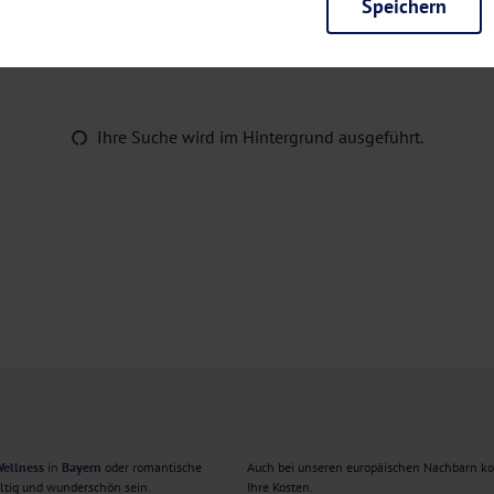
Speichern
rieb der Seite unbedingt notwendig und ermöglichen beispielsweise siche
en wir mit dieser Art von Cookies ebenfalls erkennen, ob Sie in Ihrem Pr
e bei einem erneuten Besuch unserer Seite schneller zur Verfügung zu st
seite weiter zu verbessern, erfassen wir anonymisierte Daten für Statis
Ihre Suche wird im Hintergrund ausgeführt.
ielsweise die Besucherzahlen und den Effekt bestimmter Seiten unseres 
nutzen hierfür Dienste von Google und Facebook. Durch diese Dienste kan
bsite erfassten Daten, kommen. Weitere Hinweise zu der Verarbeitung Ihr
nen Ihre Einwilligung jederzeit in den
Cookie-Einstellungen
widerrufen.
m Ihnen personalisierte Inhalte, passend zu Ihren Interessen anzuzeigen.
ellness
in
Bayern
oder romantische
Auch bei unseren europäischen Nachbarn k
ältig und wunderschön sein.
Ihre Kosten.