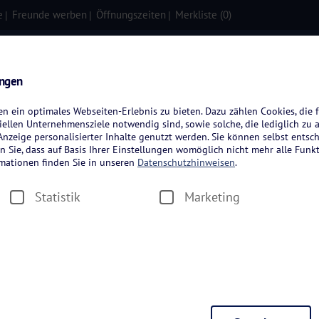
e
Freunde werben
Öffnungszeiten
Merkliste (
0
)
isen
Kreuzfahrten
Flugreisen
ungen
 ein optimales Webseiten-Erlebnis zu bieten. Dazu zählen Cookies, die f
ellen Unternehmensziele notwendig sind, sowie solche, die lediglich zu 
nzeige personalisierter Inhalte genutzt werden. Sie können selbst entsc
n Sie, dass auf Basis Ihrer Einstellungen womöglich nicht mehr alle Funkt
rmationen finden Sie in unseren
Datenschutzhinweisen
.
greisen
Statistik
Marketing
Zeitraum wählen
Dauer wäh
en
Hotelkategorie wählen
Autorundr