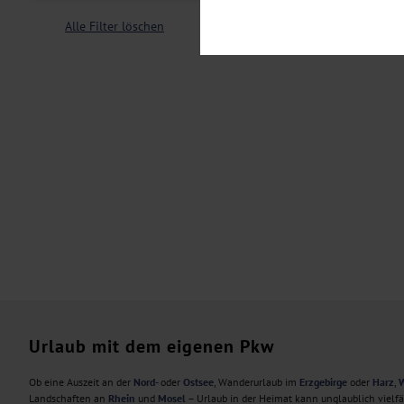
Notwendig
Diese Cookies sind für den Bet
Alle Filter löschen
Funktionalitäten. Außerdem könn
möchten, um Ihnen unsere Dienst
Statistik
Um unser Angebot und unsere Web
dieser Cookies können wir beisp
unsere Inhalte optimieren. Wir 
Übermittlung, der auf unsere We
Datenschutzhinweisen
. Sie kön
Marketing
Diese Cookies werden genutzt, u
Urlaub mit dem eigenen Pkw
Ob eine Auszeit an der
Nord-
oder
Ostsee
, Wanderurlaub im
Erzgebirge
oder
Harz
,
W
Landschaften an
Rhein
und
Mosel
– Urlaub in der Heimat kann unglaublich vielf