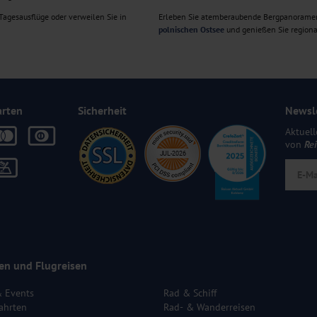
agesausflüge oder verweilen Sie in
Erleben Sie atemberaubende Bergpanorame
polnischen Ostsee
und genießen Sie regiona
arten
Sicherheit
Newsl
Aktuell
von
Re
en und Flugreisen
& Events
Rad & Schiff
ahrten
Rad- & Wanderreisen