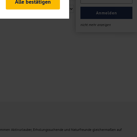
Alle bestätigen
rheitsrelevante
ofil eingeloggt bleiben
Anmelden
ellen.
nicht mehr anzeigen
tiken und Analysen. Mithilfe
Web-Auftritts ermitteln und
n es zu einer Drittlands
er Daten finden Sie in unseren
ommen Aktivurlauber, Erholungssuchende und Naturfreunde gleichermaßen auf