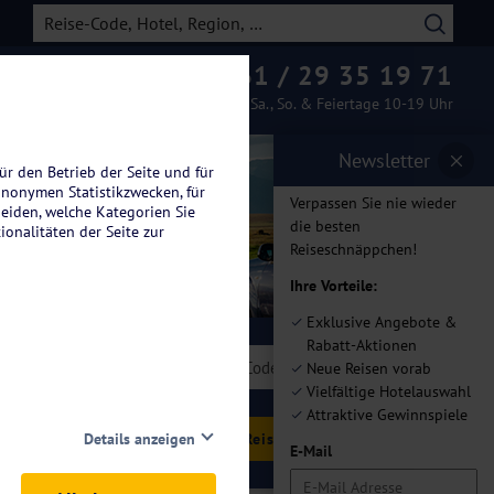
0261 / 29 35 19 71
Beratung & Buchung
Mo.-Fr. 08-19 Uhr / Sa., So. & Feiertage 10-19 Uhr
Newsletter
ür den Betrieb der Seite und für
anonymen Statistikzwecken, für
Verpassen Sie nie wieder
heiden, welche Kategorien Sie
die besten
ionalitäten der Seite zur
Reiseschnäppchen!
Ihre Vorteile:
Exklusive Angebote &
Rabatt-Aktionen
len
Neue Reisen vorab
Vielfältige Hotelauswahl
Attraktive Gewinnspiele
eisen
Details anzeigen
E-Mail