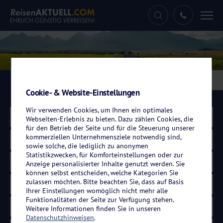
Tog
nav
Eigenanreisen
Kreuzfahrten
Flugreisen
Cookie- & Website-Einstellungen
Wir verwenden Cookies, um Ihnen ein optimales
Land wählen
Webseiten-Erlebnis zu bieten. Dazu zählen Cookies, die
für den Betrieb der Seite und für die Steuerung unserer
kommerziellen Unternehmensziele notwendig sind,
Region wählen
sowie solche, die lediglich zu anonymen
Statistikzwecken, für Komforteinstellungen oder zur
Zeitraum wählen
Anzeige personalisierter Inhalte genutzt werden. Sie
können selbst entscheiden, welche Kategorien Sie
zulassen möchten. Bitte beachten Sie, dass auf Basis
Dauer wählen
Ihrer Einstellungen womöglich nicht mehr alle
Funktionalitäten der Seite zur Verfügung stehen.
Weitere Informationen finden Sie in unseren
Datenschutzhinweisen
.