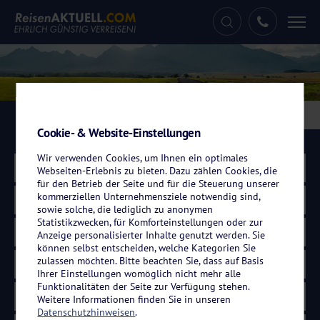
Tog
nav
Eigenanreisen
Kreuzfahrten
Flugreisen
Cookie- & Website-Einstellungen
Wir verwenden Cookies, um Ihnen ein optimales
Land wählen
Webseiten-Erlebnis zu bieten. Dazu zählen Cookies, die
für den Betrieb der Seite und für die Steuerung unserer
kommerziellen Unternehmensziele notwendig sind,
Harz
sowie solche, die lediglich zu anonymen
Statistikzwecken, für Komforteinstellungen oder zur
Zeitraum wählen
Anzeige personalisierter Inhalte genutzt werden. Sie
können selbst entscheiden, welche Kategorien Sie
zulassen möchten. Bitte beachten Sie, dass auf Basis
Dauer wählen
Ihrer Einstellungen womöglich nicht mehr alle
Funktionalitäten der Seite zur Verfügung stehen.
Weitere Informationen finden Sie in unseren
Datenschutzhinweisen
.