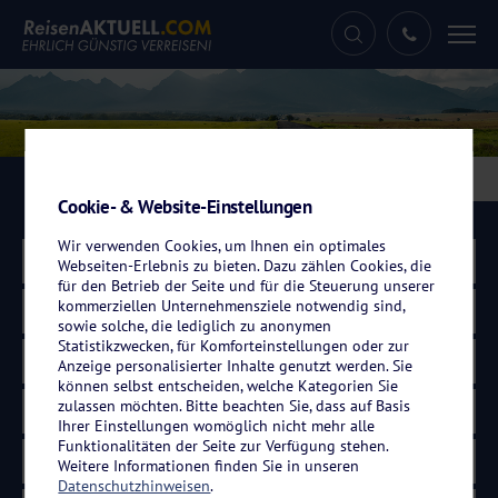
Tog
nav
Eigenanreisen
Kreuzfahrten
Flugreisen
Cookie- & Website-Einstellungen
Wir verwenden Cookies, um Ihnen ein optimales
Land wählen
Webseiten-Erlebnis zu bieten. Dazu zählen Cookies, die
für den Betrieb der Seite und für die Steuerung unserer
kommerziellen Unternehmensziele notwendig sind,
Mosel
sowie solche, die lediglich zu anonymen
Statistikzwecken, für Komforteinstellungen oder zur
Zeitraum wählen
Anzeige personalisierter Inhalte genutzt werden. Sie
können selbst entscheiden, welche Kategorien Sie
zulassen möchten. Bitte beachten Sie, dass auf Basis
Dauer wählen
Ihrer Einstellungen womöglich nicht mehr alle
Funktionalitäten der Seite zur Verfügung stehen.
Weitere Informationen finden Sie in unseren
Datenschutzhinweisen
.