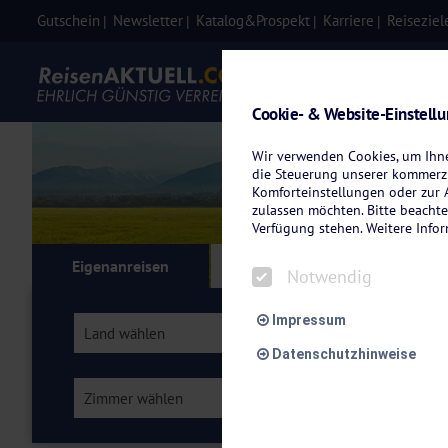
Gutschein
Newsletter
Katalog&Prospekt
Karriere
Reiseziel
Eigenanre
Cookie- & Website-Einstell
Wir verwenden Cookies, um Ihnen
die Steuerung unserer kommerzi
Komforteinstellungen oder zur A
zulassen möchten. Bitte beachte
Verfügung stehen. Weitere Info
Eigenanreisen
Kreuzfahrten
Flu
Notwendig
Impressum
Land wählen
Ostsee
Datenschutzhinweise
Zimmer wählen
Verpflegung wähl