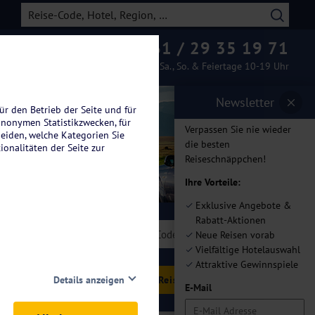
0261 / 29 35 19 71
Beratung & Buchung
Mo.-Fr. 08-19 Uhr / Sa., So. & Feiertage 10-19 Uhr
Newsletter
ür den Betrieb der Seite und für
anonymen Statistikzwecken, für
Verpassen Sie nie wieder
heiden, welche Kategorien Sie
die besten
ionalitäten der Seite zur
Reiseschnäppchen!
Ihre Vorteile:
Exklusive Angebote &
Rabatt-Aktionen
len
Neue Reisen vorab
Vielfältige Hotelauswahl
Attraktive Gewinnspiele
hlen
Details anzeigen
E-Mail