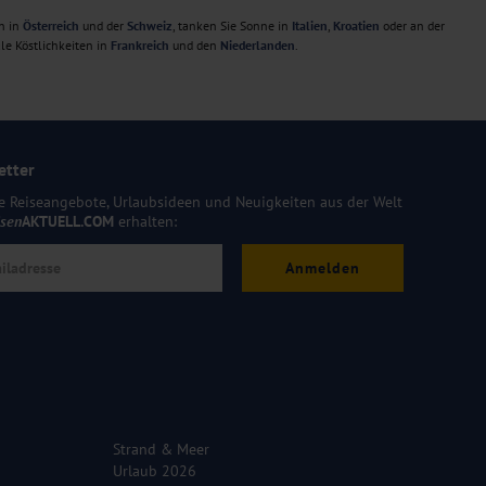
n in
Österreich
und der
Schweiz
, tanken Sie Sonne in
Italien
,
Kroatien
oder an der
le Köstlichkeiten in
Frankreich
und den
Niederlanden
.
etter
e Reiseangebote, Urlaubsideen und Neuigkeiten aus der Welt
isen
AKTUELL.COM
erhalten:
Anmelden
Strand & Meer
Urlaub 2026