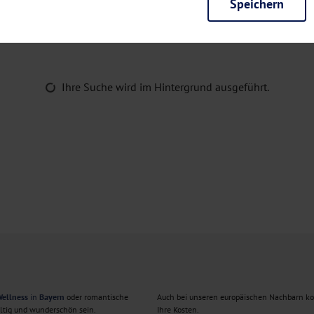
Speichern
rieb der Seite unbedingt notwendig und ermöglichen beispielsweise siche
en wir mit dieser Art von Cookies ebenfalls erkennen, ob Sie in Ihrem Pr
e bei einem erneuten Besuch unserer Seite schneller zur Verfügung zu st
seite weiter zu verbessern, erfassen wir anonymisierte Daten für Statis
Ihre Suche wird im Hintergrund ausgeführt.
ielsweise die Besucherzahlen und den Effekt bestimmter Seiten unseres 
nutzen hierfür Dienste von Google und Facebook. Durch diese Dienste kan
bsite erfassten Daten, kommen. Weitere Hinweise zu der Verarbeitung Ihr
nen Ihre Einwilligung jederzeit in den
Cookie-Einstellungen
widerrufen.
m Ihnen personalisierte Inhalte, passend zu Ihren Interessen anzuzeigen.
ellness
in
Bayern
oder romantische
Auch bei unseren europäischen Nachbarn k
ältig und wunderschön sein.
Ihre Kosten.