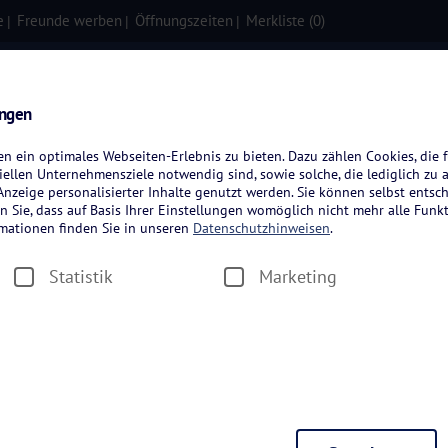
e
Freunde werben
Öffnungszeiten
Merkliste (
0
)
isen
Kreuzfahrten
Flugreisen
ungen
 ein optimales Webseiten-Erlebnis zu bieten. Dazu zählen Cookies, die f
ellen Unternehmensziele notwendig sind, sowie solche, die lediglich zu 
nzeige personalisierter Inhalte genutzt werden. Sie können selbst entsc
n Sie, dass auf Basis Ihrer Einstellungen womöglich nicht mehr alle Funkt
rmationen finden Sie in unseren
Datenschutzhinweisen
.
greisen
Statistik
Marketing
Zeitraum wählen
Dauer wäh
en
Hotelkategorie wählen
Thema wä