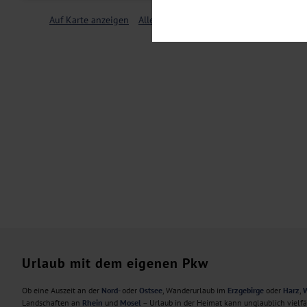
Notwendig
Diese Cookies sind für den Bet
Auf Karte anzeigen
Alle Filter löschen
Funktionalitäten. Außerdem könn
möchten, um Ihnen unsere Dienst
Statistik
Um unser Angebot und unsere Web
dieser Cookies können wir beisp
unsere Inhalte optimieren. Wir 
Übermittlung, der auf unsere We
Datenschutzhinweisen
. Sie kön
Marketing
Diese Cookies werden genutzt, u
Urlaub mit dem eigenen Pkw
Ob eine Auszeit an der
Nord-
oder
Ostsee
, Wanderurlaub im
Erzgebirge
oder
Harz
,
W
Landschaften an
Rhein
und
Mosel
– Urlaub in der Heimat kann unglaublich vielf