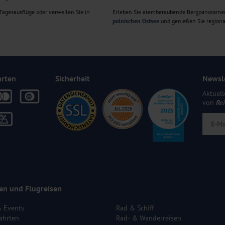
agesausflüge oder verweilen Sie in
Erleben Sie atemberaubende Bergpanorame
polnischen Ostsee
und genießen Sie regiona
arten
Sicherheit
Newsl
Aktuell
von
Re
en und Flugreisen
& Events
Rad & Schiff
ahrten
Rad- & Wanderreisen