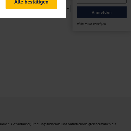
Alle bestätigen
rheitsrelevante
ofil eingeloggt bleiben
Anmelden
ellen.
nicht mehr anzeigen
tiken und Analysen. Mithilfe
Web-Auftritts ermitteln und
n es zu einer Drittlands
er Daten finden Sie in unseren
ommen Aktivurlauber, Erholungssuchende und Naturfreunde gleichermaßen auf