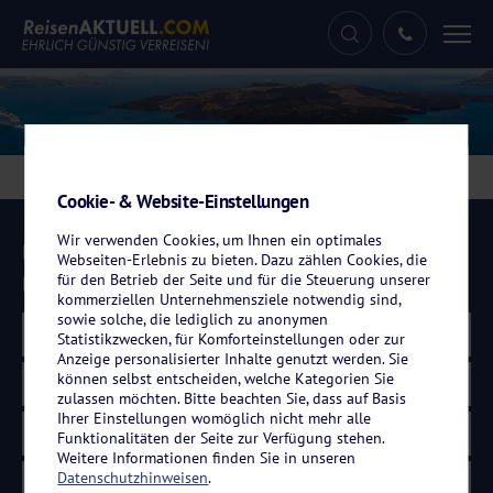
Tog
nav
Eigenanreisen
Kreuzfahrten
Flugreisen
Cookie- & Website-Einstellungen
Wir verwenden Cookies, um Ihnen ein optimales
Hochseekreuzfahrt
Webseiten-Erlebnis zu bieten. Dazu zählen Cookies, die
für den Betrieb der Seite und für die Steuerung unserer
Flusskreuzfahrt
kommerziellen Unternehmensziele notwendig sind,
sowie solche, die lediglich zu anonymen
Fahrgebiet wählen
Statistikzwecken, für Komforteinstellungen oder zur
Anzeige personalisierter Inhalte genutzt werden. Sie
können selbst entscheiden, welche Kategorien Sie
Zeitraum wählen
zulassen möchten. Bitte beachten Sie, dass auf Basis
Ihrer Einstellungen womöglich nicht mehr alle
Dauer wählen
Funktionalitäten der Seite zur Verfügung stehen.
Weitere Informationen finden Sie in unseren
Datenschutzhinweisen
.