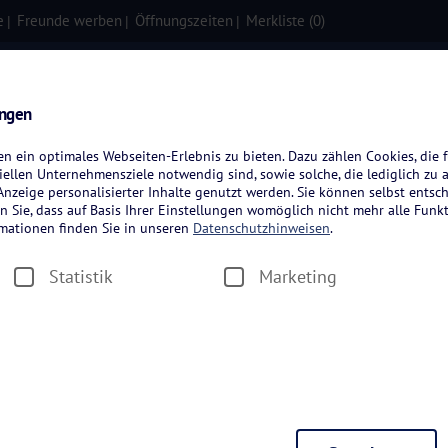
e
Freunde werben
Öffnungszeiten
Merkliste (
0
)
isen
Kreuzfahrten
Flugreisen
ungen
 ein optimales Webseiten-Erlebnis zu bieten. Dazu zählen Cookies, die f
ellen Unternehmensziele notwendig sind, sowie solche, die lediglich zu 
nzeige personalisierter Inhalte genutzt werden. Sie können selbst entsc
n Sie, dass auf Basis Ihrer Einstellungen womöglich nicht mehr alle Funkt
rmationen finden Sie in unseren
Datenschutzhinweisen
.
greisen
Statistik
Marketing
Zeitraum wählen
Dauer wäh
en
Hotelkategorie wählen
Städtereis