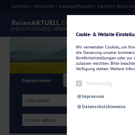
Gutschein
Newsletter
Katalog&Prospekt
Karriere
Reiseziel
Eigenanre
Cookie- & Website-Einstell
Wir verwenden Cookies, um Ihnen
die Steuerung unserer kommerzi
Komforteinstellungen oder zur A
zulassen möchten. Bitte beachte
Verfügung stehen. Weitere Info
Eigenanreisen
Kreuzfahrten
Flu
Notwendig
Impressum
Land wählen
Region wählen
Datenschutzhinweise
Zimmer wählen
Verpflegung wähl