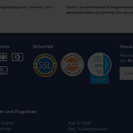
agesausflüge oder verweilen Sie in
Erleben Sie atemberaubende Bergpanorame
polnischen Ostsee
und genießen Sie regiona
arten
Sicherheit
Newsl
Aktuell
von
Re
en und Flugreisen
& Events
Rad & Schiff
ahrten
Rad- & Wanderreisen