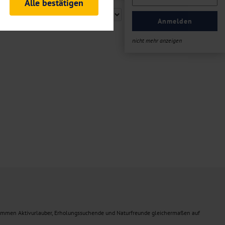
Alle bestätigen
rheitsrelevante
ofil eingeloggt bleiben
Anmelden
ellen.
nicht mehr anzeigen
tiken und Analysen. Mithilfe
Web-Auftritts ermitteln und
n es zu einer Drittlands
er Daten finden Sie in unseren
ommen Aktivurlauber, Erholungssuchende und Naturfreunde gleichermaßen auf