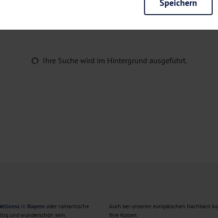
Speichern
rieb der Seite unbedingt notwendig und ermöglichen beispielsweise siche
en wir mit dieser Art von Cookies ebenfalls erkennen, ob Sie in Ihrem Pr
e bei einem erneuten Besuch unserer Seite schneller zur Verfügung zu st
seite weiter zu verbessern, erfassen wir anonymisierte Daten für Statis
Ihre Suche wird im Hintergrund ausgeführt.
ielsweise die Besucherzahlen und den Effekt bestimmter Seiten unseres 
nutzen hierfür Dienste von Google und Facebook. Durch diese Dienste kan
bsite erfassten Daten, kommen. Weitere Hinweise zu der Verarbeitung Ihr
nen Ihre Einwilligung jederzeit in den
Cookie-Einstellungen
widerrufen.
m Ihnen personalisierte Inhalte, passend zu Ihren Interessen anzuzeigen.
ellness
in
Bayern
oder romantische
Auch bei unseren europäischen Nachbarn k
ältig und wunderschön sein.
Ihre Kosten.