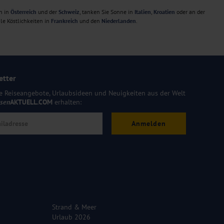
n in
Österreich
und der
Schweiz
, tanken Sie Sonne in
Italien
,
Kroatien
oder an der
le Köstlichkeiten in
Frankreich
und den
Niederlanden
.
etter
e Reiseangebote, Urlaubsideen und Neuigkeiten aus der Welt
isen
AKTUELL.COM
erhalten:
Anmelden
Strand & Meer
Urlaub 2026