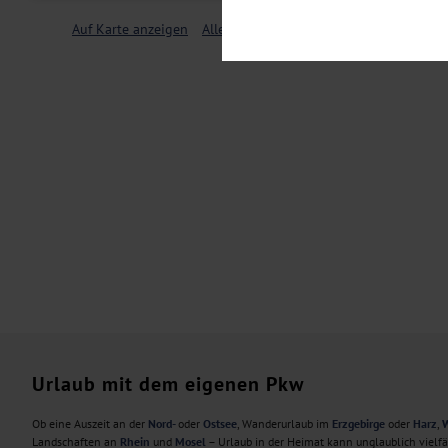
Notwendig
Diese Cookies sind für den Bet
Auf Karte anzeigen
Alle Filter löschen
Funktionalitäten. Außerdem könn
möchten, um Ihnen unsere Dienst
Statistik
Um unser Angebot und unsere Web
dieser Cookies können wir beisp
unsere Inhalte optimieren. Wir 
Übermittlung, der auf unsere We
Datenschutzhinweisen
. Sie kön
Marketing
Diese Cookies werden genutzt, u
Urlaub mit dem eigenen Pkw
Ob eine Auszeit an der
Nord-
oder
Ostsee
, Wanderurlaub im
Erzgebirge
oder
Harz
,
W
Landschaften an
Rhein
und
Mosel
– Urlaub in der Heimat kann unglaublich vielf