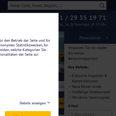
0261 / 29 35 19 71
Beratung & Buchung
Mo.-Fr. 08-19 Uhr / Sa., So. & Feiertage 10-19 Uhr
Newsletter
ür den Betrieb der Seite und für
anonymen Statistikzwecken, für
Verpassen Sie nie wieder
heiden, welche Kategorien Sie
die besten
ionalitäten der Seite zur
Reiseschnäppchen!
Ihre Vorteile:
Exklusive Angebote &
Rabatt-Aktionen
len
Neue Reisen vorab
Vielfältige Hotelauswahl
Attraktive Gewinnspiele
en
Details anzeigen
E-Mail